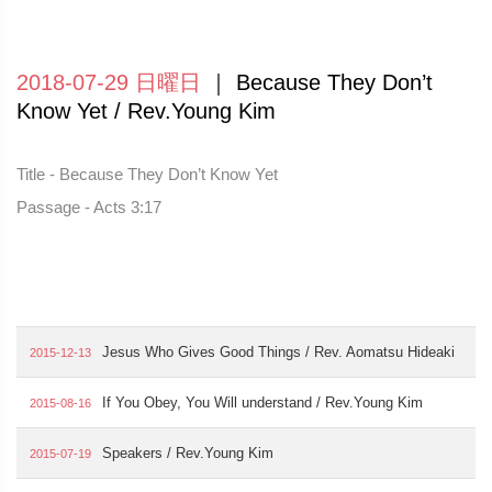
2018-07-29 日曜日
｜ Because They Don’t
Know Yet / Rev.Young Kim
Title - Because They Don’t Know Yet
Passage - Acts 3:17
Jesus Who Gives Good Things / Rev. Aomatsu Hideaki
2015-12-13
If You Obey, You Will understand / Rev.Young Kim
2015-08-16
Speakers / Rev.Young Kim
2015-07-19