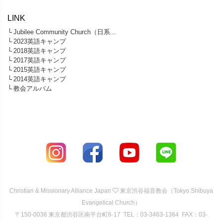
LINK
└
Jubilee Community Church（日系...
└
2023英語キャンプ
└
2018英語キャンプ
└
2017英語キャンプ
└
2015英語キャンプ
└
2014英語キャンプ
└
教会アルバム
Christian & Missionary Alliance Japan
東京渋谷福音教会（Tokyo Shibuya
Evangelical Church）
〒150-0036 東京都渋谷区南平台町6-17 TEL：03-3463-1364 FAX：03-