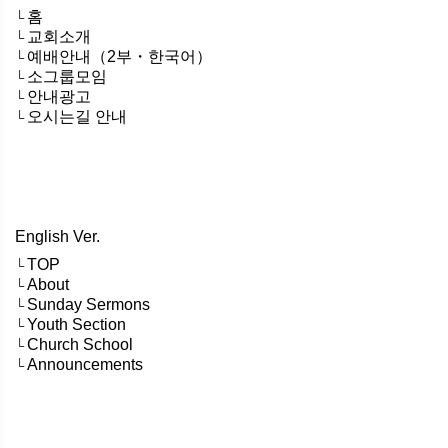
홈
└
교회소개
└
예배안내（2부・한국어）
└
소그룹모임
└
안내광고
└
오시는길 안내
└
English Ver.
TOP
└
About
└
Sunday Sermons
└
Youth Section
└
Church School
└
Announcements
└