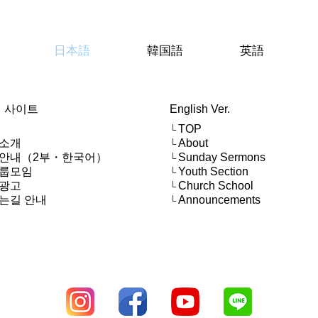
日本語
韓国語
英語
 사이트
English Ver.
TOP
└
소개
About
└
안내（2부・한국어）
Sunday Sermons
└
룹모임
Youth Section
└
광고
Church School
└
는길 안내
Announcements
└