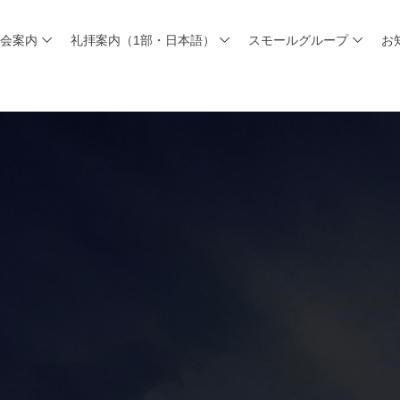
教会案内
礼拝案内（1部・日本語）
スモールグループ
お