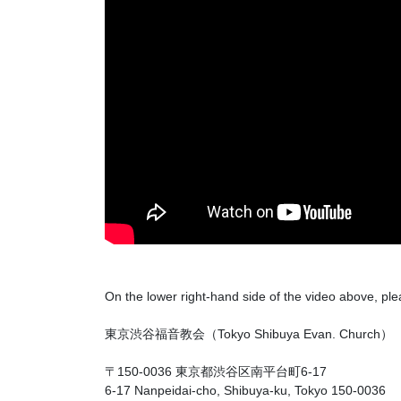
On the lower right-hand side of the video above, ple
東京渋谷福音教会（Tokyo Shibuya Evan. Church）
〒150-0036 東京都渋谷区南平台町6-17
6-17 Nanpeidai-cho, Shibuya-ku, Tokyo 150-0036