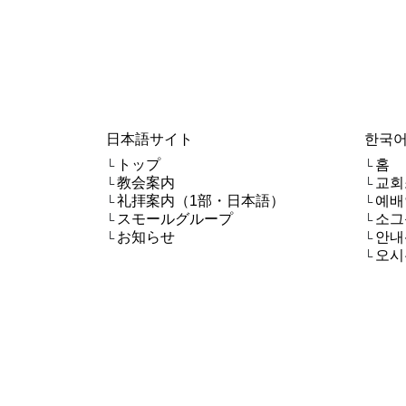
日本語サイト
한국어
トップ
홈
└
└
教会案内
교회
└
└
礼拝案内（1部・日本語）
예배
└
└
スモールグループ
소그
└
└
お知らせ
안내
└
└
오시
└