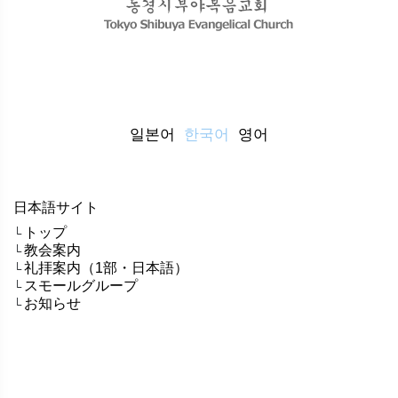
일본어
한국어
영어
日本語サイト
トップ
└
教会案内
└
礼拝案内（1部・日本語）
└
スモールグループ
└
お知らせ
└