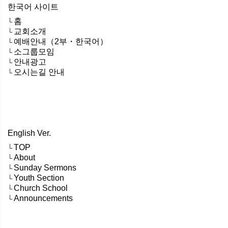
한국어 사이트
홈
└
교회소개
└
예배안내（2부・한국어）
└
소그룹모임
└
안내광고
└
오시는길 안내
└
English Ver.
TOP
└
About
└
Sunday Sermons
└
Youth Section
└
Church School
└
Announcements
└