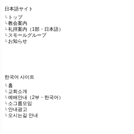
日本語サイト
トップ
└
教会案内
└
礼拝案内（1部・日本語）
└
スモールグループ
└
お知らせ
└
한국어 사이트
홈
└
교회소개
└
예배안내（2부・한국어）
└
소그룹모임
└
안내광고
└
오시는길 안내
└