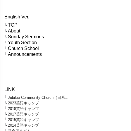
English Ver.
TOP
└
About
└
Sunday Sermons
└
Youth Section
└
Church School
└
Announcements
└
LINK
└
Jubilee Community Church（日系...
└
2023英語キャンプ
└
2018英語キャンプ
└
2017英語キャンプ
└
2015英語キャンプ
└
2014英語キャンプ
└
教会アルバム