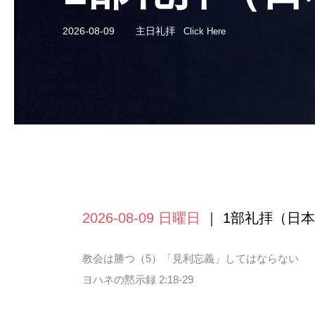
2026-08-09
主日礼拝
Click Here
2026-08-09 日曜日
｜ 1部礼拝（日本
教会は勝つ（5）「見利忘義」してはならない
ヨハネの黙示録 2:18-29