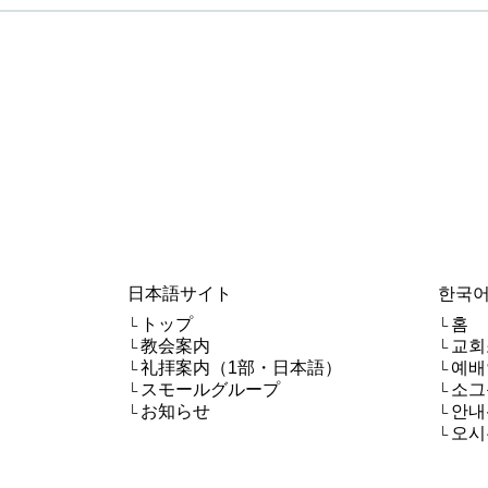
日本語サイト
한국어
トップ
홈
└
└
教会案内
교회
└
└
礼拝案内（1部・日本語）
예배
└
└
スモールグループ
소그
└
└
お知らせ
안내
└
└
오시
└