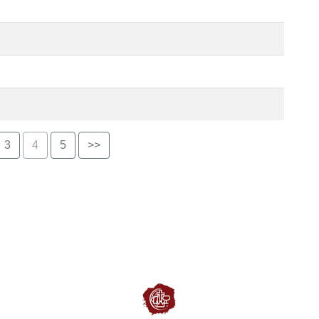
3
4
5
>>