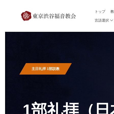
トップ
言語選択
主日礼拝 1部説教
1部礼拝（日