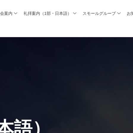
教会案内
礼拝案内（1部・日本語）
スモールグループ
お
本語）