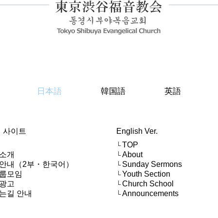
日本語
韓国語
英語
 사이트
English Ver.
TOP
└
소개
About
└
안내（2부・한국어）
Sunday Sermons
└
룹모임
Youth Section
└
광고
Church School
└
는길 안내
Announcements
└