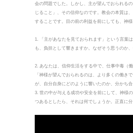
会の問題でした。しかし、主が望んでおられるの
じること」、その信仰なのです。教会の本質は、
することです。目の前の利益を前にしても、神様
1. 「主があなたを見ておられます」という言
も、負担として響きますか。なぜそう思うのか、
2. あなたは、信仰生活をする中で、仕事中毒
「神様が望んでおられるのは、より多くの働きで
が、自分自身にどのように響いたのか、分かち合
3. 世の中が与える成功や安全を前にして、神
つあるとしたら、それは何でしょうか。正直に分