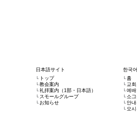
日本語サイト
한국어
トップ
홈
└
└
教会案内
교회
└
└
礼拝案内（1部・日本語）
예배
└
└
スモールグループ
소그
└
└
お知らせ
안내
└
└
오시
└