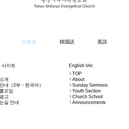
日本語
韓国語
英語
 사이트
English Ver.
TOP
└
소개
About
└
안내（2부・한국어）
Sunday Sermons
└
룹모임
Youth Section
└
광고
Church School
└
는길 안내
Announcements
└